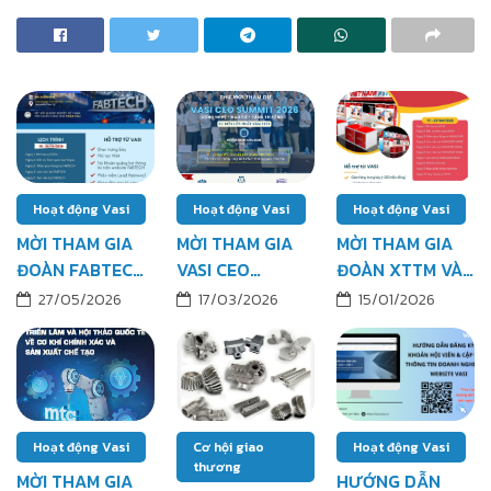
Hoạt động Vasi
Hoạt động Vasi
Hoạt động Vasi
MỜI THAM GIA
MỜI THAM GIA
MỜI THAM GIA
ĐOÀN FABTECH
VASI CEO
ĐOÀN XTTM VÀ
LAS VEGAS
SUMMIT 2026
TRƯNG BÀY TẠI
27/05/2026
17/03/2026
15/01/2026
10/2026
KHU VỰC PHÍA
KHU GIAN HÀNG
BẮC
VIỆT NAM –
TRIỂN LÃM
HANNOVER
MESSE 2026
Hoạt động Vasi
Cơ hội giao
Hoạt động Vasi
thương
MỜI THAM GIA
HƯỚNG DẪN