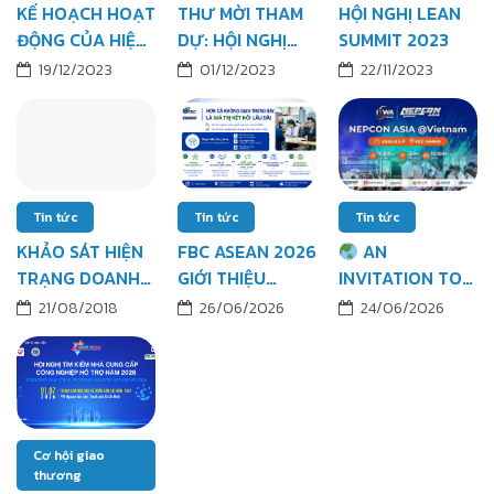
KẾ HOẠCH HOẠT
THƯ MỜI THAM
HỘI NGHỊ LEAN
ĐỘNG CỦA HIỆP
DỰ: HỘI NGHỊ
SUMMIT 2023
HỘI CÔNG
TỔNG KẾT HOẠT
19/12/2023
01/12/2023
22/11/2023
NGHIỆP HỖ TRỢ
ĐỘNG VASI NĂM
VIỆT NAM – VASI
2023 & VASI CEO
NĂM 2024
SUMMIT LẦN 2
Tin tức
Tin tức
Tin tức
KHẢO SÁT HIỆN
FBC ASEAN 2026
AN
TRẠNG DOANH
GIỚI THIỆU
INVITATION TO
NGHIỆP CÔNG
BUYER
NEPCON ASIA @
21/08/2018
26/06/2026
24/06/2026
NGHIỆP HỖ TRỢ
MATCHING
VIETNAM 2026 –
VIỆT NAM
AREA: HỖ TRỢ
HANOI, AUG 5–7
DOANH NGHIỆP
HỘI VIÊN TIẾP
CẬN ĐÚNG ĐỐI
Cơ hội giao
TÁC TRONG
thương
CHUỖI CUNG