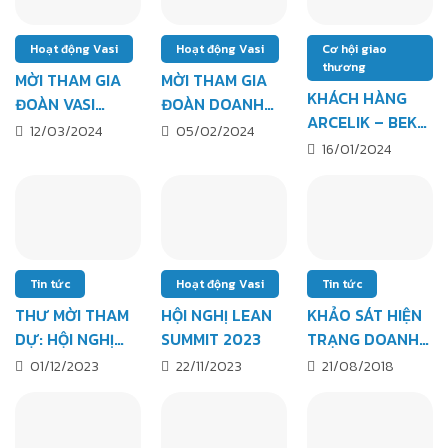
VÀ SẢN XUẤT
CHẾ TẠO
Hoạt động Vasi
Hoạt động Vasi
Cơ hội giao
thương
MỜI THAM GIA
MỜI THAM GIA
KHÁCH HÀNG
ĐOÀN VASI
ĐOÀN DOANH
ARCELIK – BEKO
THAM DỰ
NGHIỆP VASI
12/03/2024
05/02/2024
TÌM KIẾM NHÀ
16/01/2024
FABTECH
THAM DỰ TRIỂN
CUNG CẤP LINH
ORLANDO VÀ
LÃM PHỤ TÙNG
KIỆN CHO THIẾT
PHÁT TRIỂN THỊ
Ô TÔ VÀ XE ĐIỆN
BỊ ĐIỆN GIA
TRƯỜNG HOA
ĐÀI LOAN NĂM
DỤNG
KỲ 2024
2024
Tin tức
Hoạt động Vasi
Tin tức
THƯ MỜI THAM
HỘI NGHỊ LEAN
KHẢO SÁT HIỆN
DỰ: HỘI NGHỊ
SUMMIT 2023
TRẠNG DOANH
TỔNG KẾT HOẠT
NGHIỆP CÔNG
01/12/2023
22/11/2023
21/08/2018
ĐỘNG VASI NĂM
NGHIỆP HỖ TRỢ
2023 & VASI CEO
VIỆT NAM
SUMMIT LẦN 2