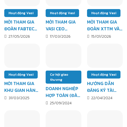
Hoạt động Vasi
Hoạt động Vasi
Hoạt động Vasi
MỜI THAM GIA
MỜI THAM GIA
MỜI THAM GIA
ĐOÀN FABTECH
VASI CEO
ĐOÀN XTTM VÀ
LAS VEGAS
SUMMIT 2026
TRƯNG BÀY TẠI
27/05/2026
17/03/2026
15/01/2026
10/2026
KHU VỰC PHÍA
KHU GIAN HÀNG
BẮC
VIỆT NAM –
TRIỂN LÃM
HANNOVER
MESSE 2026
Hoạt động Vasi
Cơ hội giao
Hoạt động Vasi
thương
MỜI THAM GIA
HƯỚNG DẪN
DOANH NGHIỆP
KHU GIAN HÀNG
ĐĂNG KÝ TÀI
HỢP TOÀN (ĐÀI
VASI TẠI MTA
KHOẢN HỘI VIÊN
31/03/2025
22/04/2024
LOAN) TÌM ĐỐI
25/09/2024
HCM 2025 –
VÀ CẬP NHẬT
TÁC GIA CÔNG
TRIỂN LÃM
THÔNG TIN
PHỤ KIỆN KIM
QUỐC TẾ VỀ CƠ
DOANH NGHIỆP
KHÍ
KHÍ CHÍNH XÁC