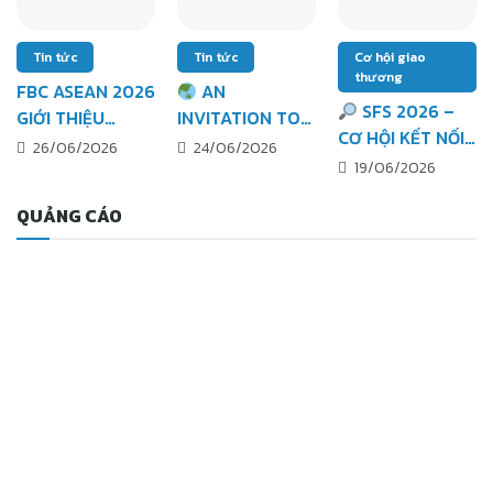
Tin tức
Tin tức
Cơ hội giao
thương
FBC ASEAN 2026
AN
SFS 2026 –
GIỚI THIỆU
INVITATION TO
CƠ HỘI KẾT NỐI
BUYER
NEPCON ASIA @
26/06/2026
24/06/2026
TRỰC TIẾP VỚI
19/06/2026
MATCHING
VIETNAM 2026 –
CÁC NHÀ MUA
AREA: HỖ TRỢ
HANOI, AUG 5–7
QUẢNG CÁO
HÀNG LỚN
DOANH NGHIỆP
TRONG VÀ
HỘI VIÊN TIẾP
NGOÀI NƯỚC
CẬN ĐÚNG ĐỐI
TÁC TRONG
CHUỖI CUNG
ỨNG