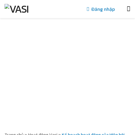
Đăng nhập
HOẠT ĐỘNG VASI
Trang chủ
»
Hoạt động Vasi
»
Kế hoạch hoạt động của Hiệp hội