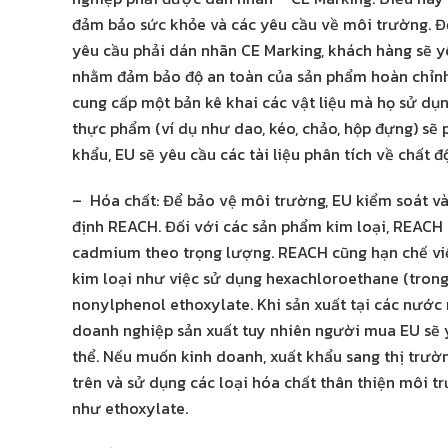
đảm bảo sức khỏe và các yêu cầu về môi trường. Đố
yêu cầu phải dán nhãn CE Marking, khách hàng sẽ y
nhằm đảm bảo độ an toàn của sản phẩm hoàn chỉnh. 
cung cấp một bản kê khai các vật liệu mà họ sử dụng
thực phẩm (ví dụ như dao, kéo, chảo, hộp đựng) sẽ
khẩu, EU sẽ yêu cầu các tài liệu phân tích về chất
– Hóa chất: Để bảo vệ môi trường, EU kiểm soát và
định REACH. Đối với các sản phẩm kim loại, REAC
cadmium theo trọng lượng. REACH cũng hạn chế việ
kim loại như việc sử dụng hexachloroethane (trong
nonylphenol ethoxylate. Khi sản xuất tại các nước
doanh nghiệp sản xuất tuy nhiên người mua EU sẽ 
thể. Nếu muốn kinh doanh, xuất khẩu sang thị trườ
trên và sử dụng các loại hóa chất thân thiện môi t
như ethoxylate.