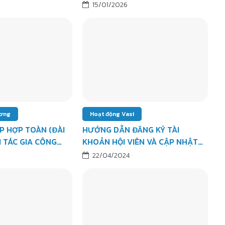
VIỆT NAM – TRIỂN LÃM
15/01/2026
HANNOVER MESSE 2026
ương
Hoạt động Vasi
P HỢP TOÀN (ĐÀI
HƯỚNG DẪN ĐĂNG KÝ TÀI
I TÁC GIA CÔNG
KHOẢN HỘI VIÊN VÀ CẬP NHẬT
KHÍ
THÔNG TIN DOANH NGHIỆP
22/04/2024