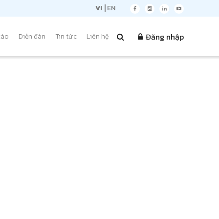
VI
EN
Đăng nhập
cáo
Diễn đàn
Tin tức
Liên hệ