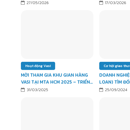
27/05/2026
17/03/2026
Hoạt động Vasi
Cơ hội giao th
MỜI THAM GIA KHU GIAN HÀNG
DOANH NGHIỆ
VASI TẠI MTA HCM 2025 – TRIỂN
LOAN) TÌM ĐỐ
LÃM QUỐC TẾ VỀ CƠ KHÍ CHÍNH
PHỤ KIỆN KIM 
31/03/2025
25/09/2024
XÁC VÀ SẢN XUẤT CHẾ TẠO