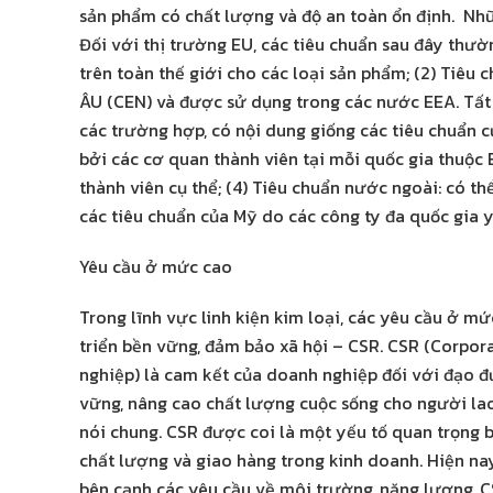
sản phẩm có chất lượng và độ an toàn ổn định. Nh
Đối với thị trường EU, các tiêu chuẩn sau đây thườ
trên toàn thế giới cho các loại sản phẩm; (2) Tiêu 
ÂU (CEN) và được sử dụng trong các nước EEA. Tất 
các trường hợp, có nội dung giống các tiêu chuẩn củ
bởi các cơ quan thành viên tại mỗi quốc gia thuộc E
thành viên cụ thể; (4) Tiêu chuẩn nước ngoài: có t
các tiêu chuẩn của Mỹ do các công ty đa quốc gia y
Yêu cầu ở mức cao
Trong lĩnh vực linh kiện kim loại, các yêu cầu ở mứ
triển bền vững, đảm bảo xã hội – CSR. CSR (Corpor
nghiệp) là cam kết của doanh nghiệp đối với đạo đ
vững, nâng cao chất lượng cuộc sống cho người lao
nói chung. CSR được coi là một yếu tố quan trọng 
chất lượng và giao hàng trong kinh doanh. Hiện na
bên cạnh các yêu cầu về môi trường, năng lượng, C