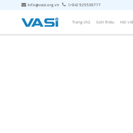
info@vasi.org.vn
(+84) 925538777
Trang chủ
Giới thiệu
Hội vi
BẢN TIN BÁO CÁ