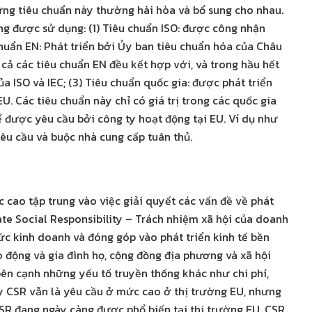
ững tiêu chuẩn này thường hài hòa và bổ sung cho nhau.
ng được sử dụng: (1) Tiêu chuẩn ISO: được công nhận
chuẩn EN: Phát triển bởi Ủy ban tiêu chuẩn hóa của Châu
cả các tiêu chuẩn EN đều kết hợp với, và trong hầu hết
a ISO và IEC; (3) Tiêu chuẩn quốc gia: được phát triển
U. Các tiêu chuẩn này chỉ có giá trị trong các quốc gia
hể được yêu cầu bởi công ty hoạt động tại EU. Ví dụ như
êu cầu và buộc nhà cung cấp tuân thủ.
c cao tập trung vào việc giải quyết các vấn đề về phát
ate Social Responsibility – Trách nhiệm xã hội của doanh
ức kinh doanh và đóng góp vào phát triển kinh tế bền
 động và gia đình họ, cộng đồng địa phương và xã hội
bên cạnh những yếu tố truyền thống khác như chi phí,
y CSR vẫn là yêu cầu ở mức cao ở thị trường EU, nhưng
SR đang ngày càng được phổ biến tại thị trường EU. CSR