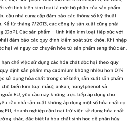
i với linh kiện kim loại là một bộ phận của sản phẩm
êu cầu nhà cung cấp đảm bảo các thông số kỹ thuật
Kể từ tháng 7/2013, các công ty sản xuất cũng phải
 (DoP). Các sản phẩm – linh kiện kim loại tiếp xúc với
 phải đảm bảo các quy định kiểm soát sức khỏe. Khi nhập
 độc hại và nguy cơ chuyển hóa từ sản phẩm sang thức ăn.
 hạn chế việc sử dụng các hóa chất độc hại theo quy
H quy định sản phẩm mạ cadmium không nhiều hơn 0,1%
c sử dụng hóa chất trong chế biến, sản xuất sản phẩm
 chế biến kim loại màu), ankan, nonylphenol và
 ngoài EU, yêu cầu này không trực tiếp áp dụng cho
yêu cầu nhà sản xuất không áp dụng một số hóa chất cụ
ng EU, doanh nghiệp cần loại trừ việc sử dụng hóa chất
rường khác, đặc biệt là hóa chất sinh học dễ phân hủy