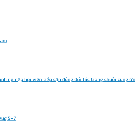
Nam
h nghiệp hội viên tiếp cận đúng đối tác trong chuỗi cung ứn
Aug 5–7