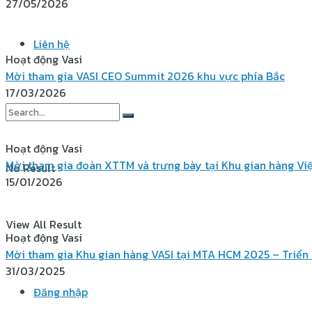
27/05/2026
Liên hệ
Hoạt động Vasi
Mời tham gia VASI CEO Summit 2026 khu vực phía Bắc
17/03/2026
Hoạt động Vasi
Mời tham gia đoàn XTTM và trưng bày tại Khu gian hàng Vi
No Result
15/01/2026
View All Result
Hoạt động Vasi
Mời tham gia Khu gian hàng VASI tại MTA HCM 2025 – Triển 
31/03/2025
Đăng nhập