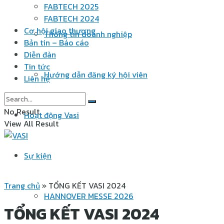
FABTECH 2025
FABTECH 2024
Cơ hội giao thương
Thông tin doanh nghiệp
Bản tin – Báo cáo
Diễn đàn
Tin tức
Hướng dẫn đăng ký hội viên
Liên hệ
No Result
Hoạt động Vasi
View All Result
Sự kiện
Trang chủ
»
TỔNG KẾT VASI 2024
HANNOVER MESSE 2026
TỔNG KẾT VASI 2024