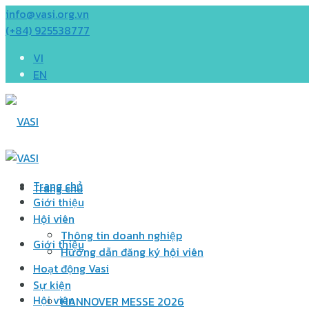
info@vasi.org.vn
(+84) 925538777
VI
EN
Trang chủ
Trang chủ
Giới thiệu
Hội viên
Thông tin doanh nghiệp
Giới thiệu
Hướng dẫn đăng ký hội viên
Hoạt động Vasi
Sự kiện
Hội viên
HANNOVER MESSE 2026