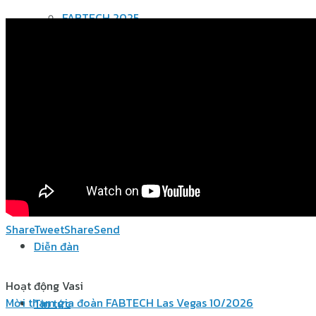
FABTECH 2025
FABTECH 2024
Cơ hội giao thương
Bản tin – Báo cáo
Share
Tweet
Share
Send
Diễn đàn
Hoạt động Vasi
Mời tham gia đoàn FABTECH Las Vegas 10/2026
Tin tức