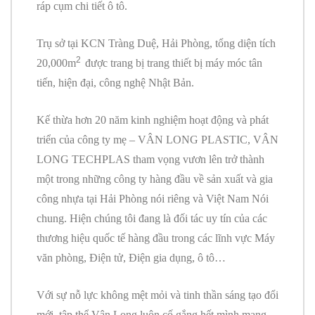
ráp cụm chi tiết ô tô.
Trụ sở tại KCN Tràng Duệ, Hải Phòng, tổng diện tích
2
20,000m
được trang bị trang thiết bị máy móc tân
tiến, hiện đại, công nghệ Nhật Bản.
Kế thừa hơn 20 năm kinh nghiệm hoạt động và phát
triển của công ty mẹ – VÂN LONG PLASTIC, VÂN
LONG TECHPLAS tham vọng vươn lên trở thành
một trong những công ty hàng đầu về sản xuất và gia
công nhựa tại Hải Phòng nói riêng và Việt Nam Nói
chung. Hiện chúng tôi đang là đối tác uy tín của các
thương hiệu quốc tế hàng đầu trong các lĩnh vực Máy
văn phòng, Điện tử, Điện gia dụng, ô tô…
Với sự nỗ lực không mệt mỏi và tinh thần sáng tạo đổi
mới, tập thể Vân Long luôn cố gắng hết mình mang