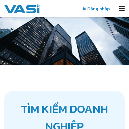
Đăng nhập
TÌM KIẾM DOANH
NGHIỆP