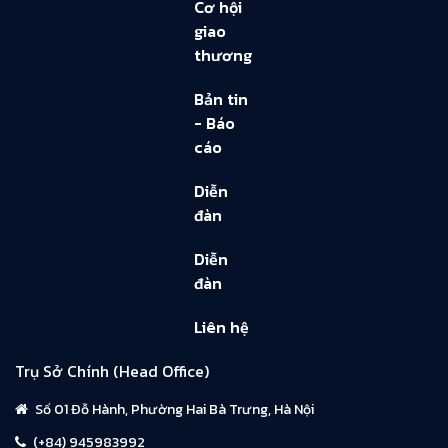
Cơ hội
giao
thương
Bản tin
- Báo
cáo
Diễn
đàn
Diễn
đàn
Liên hệ
Trụ Sở Chính (Head Office)
Số 01 Đỗ Hành, Phường Hai Bà Trưng, Hà Nội
(+84) 945983992