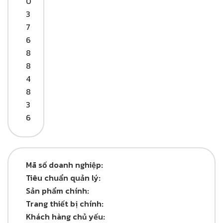
0
3
7
6
8
8
4
8
3
6
Mã số doanh nghiệp:
Tiêu chuẩn quản lý:
Sản phẩm chính:
Trang thiết bị chính:
Khách hàng chủ yếu: