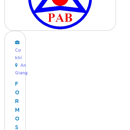
Cơ
khí
An
Giang
F
O
R
M
O
S