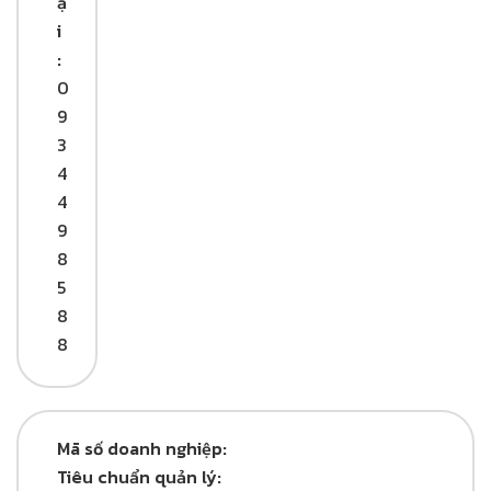
ạ
i
:
0
9
3
4
4
9
8
5
8
8
Mã số doanh nghiệp:
Tiêu chuẩn quản lý: