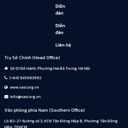
Diễn
đàn
Diễn
đàn
Liên hệ
Trụ Sở Chính (Head Office)
Số 01 Đỗ Hành, Phường Hai Bà Trưng, Hà Nội
(+84) 945983992
www.vasi.org.vn
info@vasi.org.vn
Văn phòng phía Nam (Southern Office)
Lô B2-27 đường số 3, KCN Tân Đông Hiệp B, Phường Tân Đông
Hiệp, TPHCM