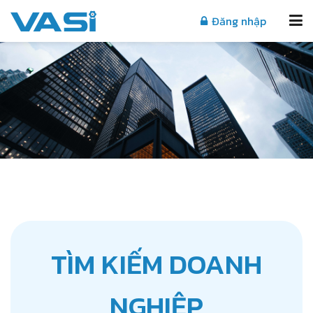
Đăng nhập
TÌM KIẾM DOANH
NGHIỆP