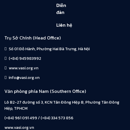
Diễn
đàn
Liên hệ
Trụ Sở Chính (Head Office)
Số 01 Đỗ Hành, Phường Hai Bà Trưng, Hà Nội
(+84) 945983992
www.vasi.org.vn
info@vasi.org.vn
Văn phòng phía Nam (Southern Office)
Lô B2-27 đường số 3, KCN Tân Đông Hiệp B, Phường Tân Đông
Hiệp, TPHCM
(+84) 961 091 499 / (+84) 334 573 856
www.vasi.org.vn