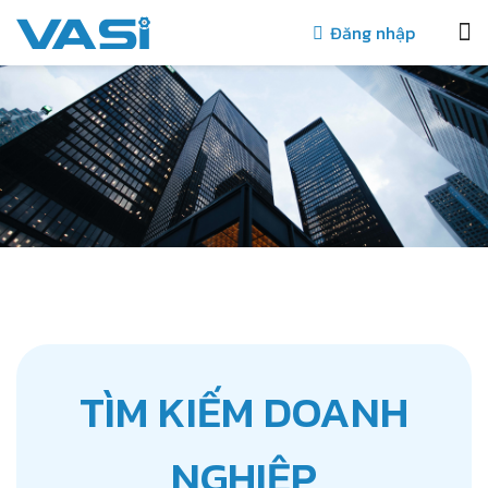
Đăng nhập
TÌM KIẾM DOANH
NGHIỆP