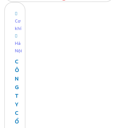
Cơ
khí
Hà
Nội
C
Ô
N
G
T
Y
C
Ổ