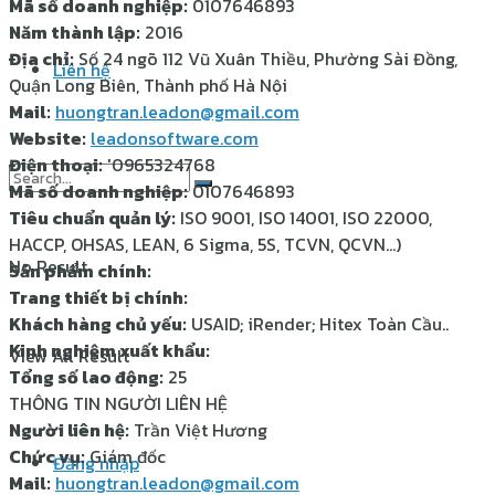
Mã số doanh nghiệp:
0107646893
Năm thành lập:
2016
Địa chỉ:
Số 24 ngõ 112 Vũ Xuân Thiều, Phường Sài Đồng,
Liên hệ
Quận Long Biên, Thành phố Hà Nội
Mail:
huongtran.leadon@gmail.com
Website:
leadonsoftware.com
Điện thoại:
'0965324768
Mã số doanh nghiệp:
0107646893
Tiêu chuẩn quản lý:
ISO 9001, ISO 14001, ISO 22000,
HACCP, OHSAS, LEAN, 6 Sigma, 5S, TCVN, QCVN…)
No Result
Sản phẩm chính:
Trang thiết bị chính:
Khách hàng chủ yếu:
USAID; iRender; Hitex Toàn Cầu..
Kinh nghiệm xuất khẩu:
View All Result
Tổng số lao động:
25
THÔNG TIN NGƯỜI LIÊN HỆ
Người liên hệ:
Trần Việt Hương
Chức vụ:
Giám đốc
Đăng nhập
Mail:
huongtran.leadon@gmail.com