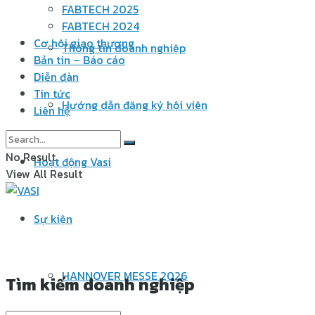
FABTECH 2025
FABTECH 2024
Cơ hội giao thương
Thông tin doanh nghiệp
Bản tin – Báo cáo
Diễn đàn
Tin tức
Hướng dẫn đăng ký hội viên
Liên hệ
No Result
Hoạt động Vasi
View All Result
Sự kiện
HANNOVER MESSE 2026
Tìm kiếm doanh nghiệp