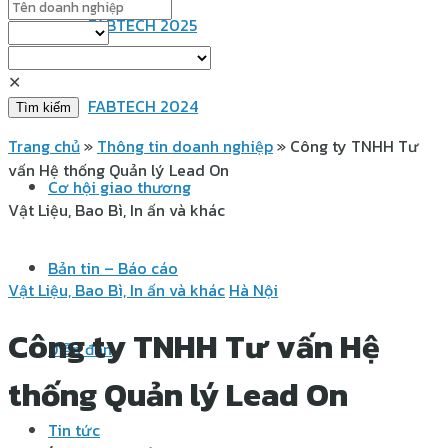
FABTECH 2025
✕
FABTECH 2024
Tìm kiếm
Trang chủ
»
Thông tin doanh nghiệp
»
Công ty TNHH Tư
vấn Hệ thống Quản lý Lead On
Cơ hội giao thương
Vật Liệu, Bao Bì, In ấn và khác
Bản tin – Báo cáo
Vật Liệu, Bao Bì, In ấn và khác
Hà Nội
Công ty TNHH Tư vấn Hệ
Diễn đàn
thống Quản lý Lead On
Tin tức