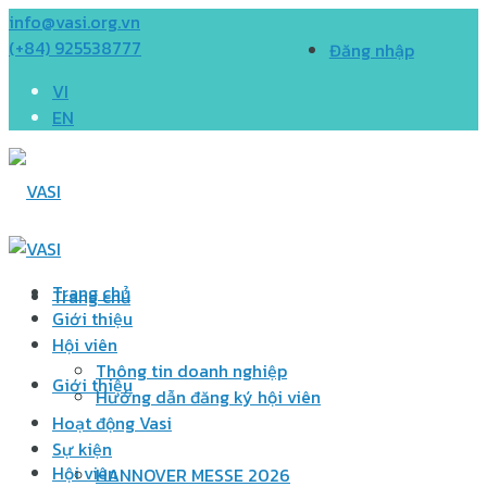
info@vasi.org.vn
(+84) 925538777
Đăng nhập
VI
EN
Trang chủ
Trang chủ
Giới thiệu
Hội viên
Thông tin doanh nghiệp
Giới thiệu
Hướng dẫn đăng ký hội viên
Hoạt động Vasi
Sự kiện
Hội viên
HANNOVER MESSE 2026